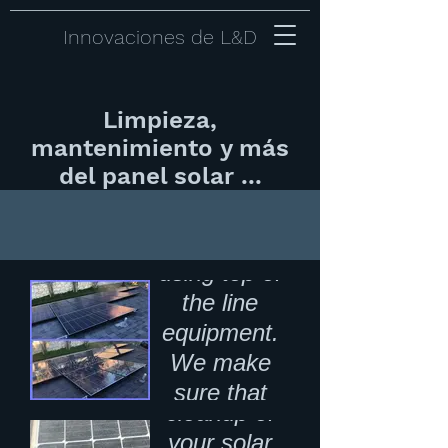
Innovaciones de L&D
Solar
Panel
Cleaning
Limpieza,
Over
mantenimiento
y más
Professional
Spray
del panel solar ...
solar panel
Paint
cleaning
Removal
services
Over
using top of
spray
the line
paint
equipment.
removal
We make
and
sure that
cleanup of
your panels
your solar